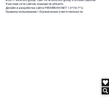
© 2017 RusEuro group. Сайт сети RusEuro group (
Русская Европа
).
Участник сети сайтов знакомств uHearts.
Дизайн и разработка сайта
FREEBRUSH.NET
|
בניית אתרים
Правила пользования
|
Ограничения ответственности